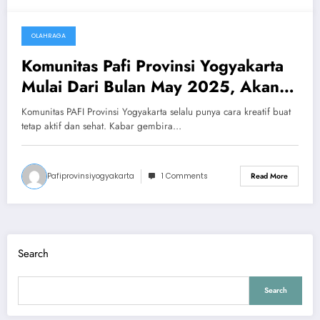
OLAHRAGA
May 29, 2025
Komunitas Pafi Provinsi Yogyakarta
Mulai Dari Bulan May 2025, Akan
Rutinitaskan Olahraga Tennis
Komunitas PAFI Provinsi Yogyakarta selalu punya cara kreatif buat
tetap aktif dan sehat. Kabar gembira…
Pafiprovinsiyogyakarta
1 Comments
Read More
Search
Search