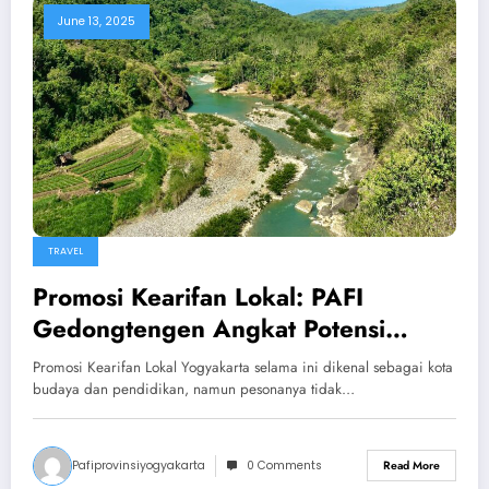
June 13, 2025
TRAVEL
Promosi Kearifan Lokal: PAFI
Gedongtengen Angkat Potensi
Wisata Kedung Jati Imogiri
Promosi Kearifan Lokal Yogyakarta selama ini dikenal sebagai kota
budaya dan pendidikan, namun pesonanya tidak…
Pafiprovinsiyogyakarta
0 Comments
Read More