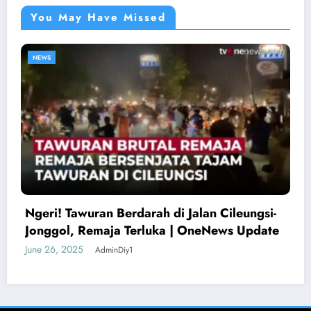
You May Have Missed
NEWS
Ngeri! Tawuran Berdarah di Jalan Cileungsi-
Jonggol, Remaja Terluka | OneNews Update
June 26, 2025
AdminDiy1