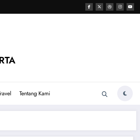
RTA
ravel
Tentang Kami