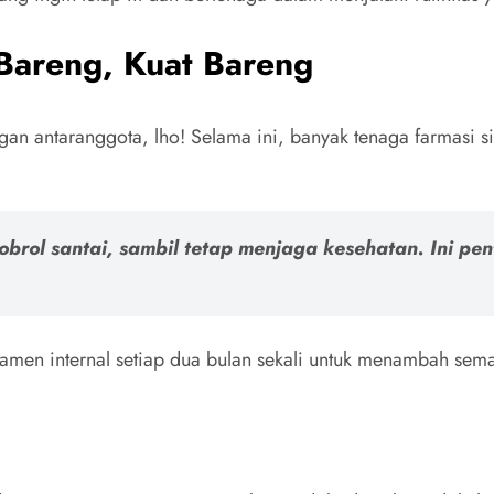
Bareng, Kuat Bareng
an antaranggota, lho! Selama ini, banyak tenaga farmasi 
obrol santai, sambil tetap menjaga kesehatan. Ini pe
namen internal setiap dua bulan sekali untuk menambah sem