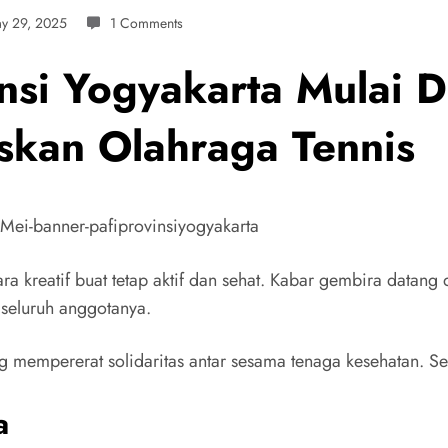
y 29, 2025
1 Comments
insi Yogyakarta Mulai 
skan Olahraga Tennis
ara kreatif buat tetap aktif dan sehat. Kabar gembira data
 seluruh anggotanya.
ng mempererat solidaritas antar sesama tenaga kesehatan. S
a