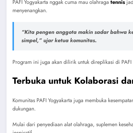
PAFI Yogyakarta nggak cuma mau olahraga
tennis
jad
menyenangkan.
“Kita pengen anggota makin sadar bahwa keseh
simpel,” ujar ketua komunitas.
Program ini juga akan dilirik untuk direplikasi di PAF
Terbuka untuk Kolaborasi d
Komunitas PAFI Yogyakarta juga membuka kesempatan
dukungan.
Mulai dari penyediaan alat olahraga, suplemen kesehat
inspiratif.