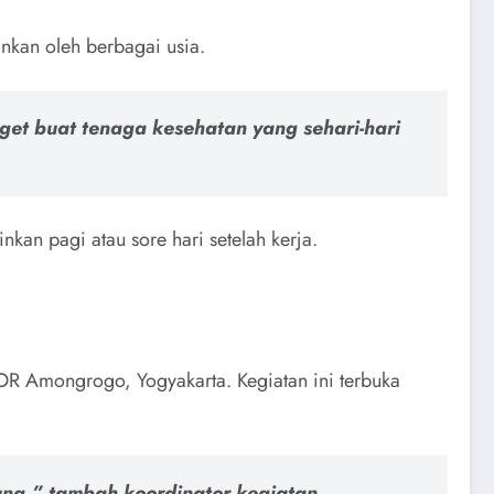
inkan oleh berbagai usia.
anget buat tenaga kesehatan yang sehari-hari
nkan pagi atau sore hari setelah kerja.
OR Amongrogo, Yogyakarta. Kegiatan ini terbuka
ung,” tambah koordinator kegiatan.