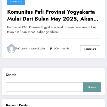
OLAHRAGA
May 29, 2025
Komunitas Pafi Provinsi Yogyakarta
Mulai Dari Bulan May 2025, Akan
Rutinitaskan Olahraga Tennis
Komunitas PAFI Provinsi Yogyakarta selalu punya cara kreatif buat
tetap aktif dan sehat. Kabar gembira…
Pafiprovinsiyogyakarta
1 Comments
Read More
Search
Search
Recent Posts