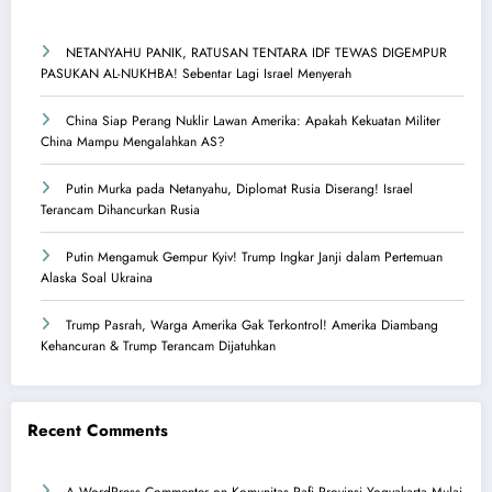
NETANYAHU PANIK, RATUSAN TENTARA IDF TEWAS DIGEMPUR
PASUKAN AL-NUKHBA! Sebentar Lagi Israel Menyerah
China Siap Perang Nuklir Lawan Amerika: Apakah Kekuatan Militer
China Mampu Mengalahkan AS?
Putin Murka pada Netanyahu, Diplomat Rusia Diserang! Israel
Terancam Dihancurkan Rusia
Putin Mengamuk Gempur Kyiv! Trump Ingkar Janji dalam Pertemuan
Alaska Soal Ukraina
Trump Pasrah, Warga Amerika Gak Terkontrol! Amerika Diambang
Kehancuran & Trump Terancam Dijatuhkan
Recent Comments
A WordPress Commenter
on
Komunitas Pafi Provinsi Yogyakarta Mulai