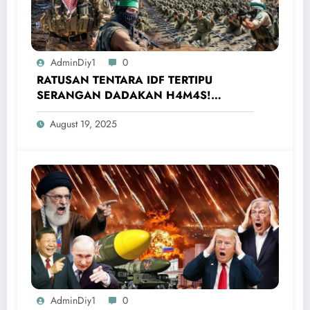
AdminDiy1
0
RATUSAN TENTARA IDF TERTIPU
SERANGAN DADAKAN H4M4S!
Mereka Dibuat Menyerah Pejuang Muslim
August 19, 2025
AdminDiy1
0