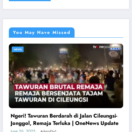
You May Have Missed
NEWS
Ngeri! Tawuran Berdarah di Jalan Cileungsi-
Jonggol, Remaja Terluka | OneNews Update
June 26, 2025
AdminDiy1