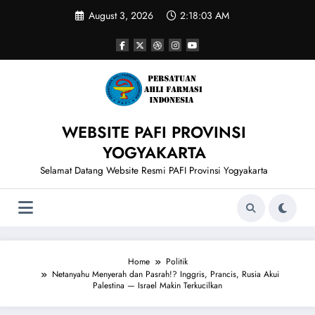
Skip
August 3, 2026
2:18:04 AM
to
content
WEBSITE PAFI PROVINSI
YOGYAKARTA
Selamat Datang Website Resmi PAFI Provinsi Yogyakarta
Home
Politik
Netanyahu Menyerah dan Pasrah!? Inggris, Prancis, Rusia Akui
Palestina — Israel Makin Terkucilkan