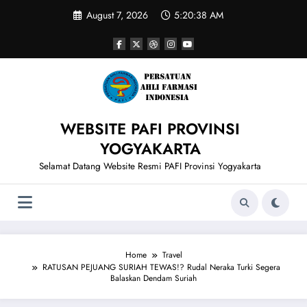
Skip
August 7, 2026
5:20:39 AM
to
content
WEBSITE PAFI PROVINSI
YOGYAKARTA
Selamat Datang Website Resmi PAFI Provinsi Yogyakarta
Home
Travel
RATUSAN PEJUANG SURIAH TEWAS!? Rudal Neraka Turki Segera
Balaskan Dendam Suriah