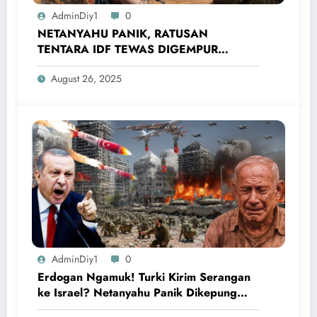
AdminDiy1
0
NETANYAHU PANIK, RATUSAN
TENTARA IDF TEWAS DIGEMPUR
PASUKAN AL-NUKHBA! Sebentar Lagi
August 26, 2025
Israel Menyerah
AdminDiy1
0
Erdogan Ngamuk! Turki Kirim Serangan
ke Israel? Netanyahu Panik Dikepung
Kecaman Dunia!