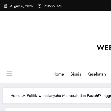
Skip
August 6, 2026
9:05:29 AM
to
content
WEB
Home
Bisnis
Kesehatan
Home
Politik
Netanyahu Menyerah dan Pasrah!? Inggris