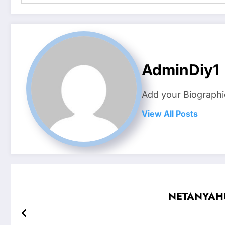
AdminDiy1
Add your Biographi
View All Posts
NETANYAHU 