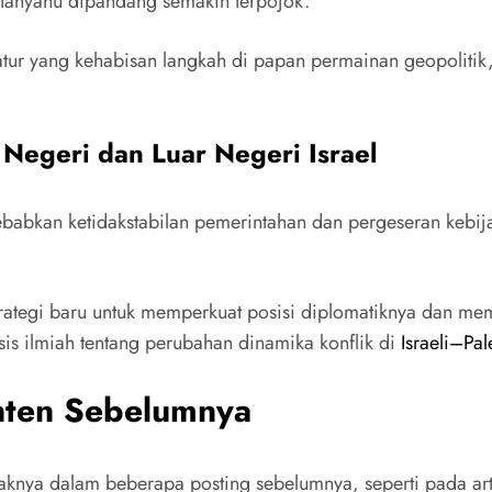
Netanyahu dipandang semakin terpojok.
r yang kehabisan langkah di papan permainan geopolitik, di
egeri dan Luar Negeri Israel
yebabkan ketidakstabilan pemerintahan dan pergeseran kebi
trategi baru untuk memperkuat posisi diplomatiknya dan memp
is ilmiah tentang perubahan dinamika konflik di
Israeli–Pal
ten Sebelumnya
knya dalam beberapa posting sebelumnya, seperti pada art