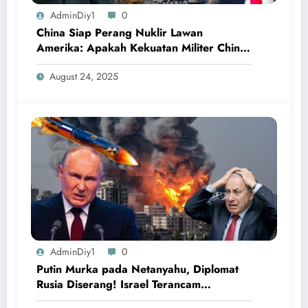
AdminDiy1
0
China Siap Perang Nuklir Lawan
Amerika: Apakah Kekuatan Militer China
Mampu Mengalahkan AS?
August 24, 2025
AdminDiy1
0
Putin Murka pada Netanyahu, Diplomat
Rusia Diserang! Israel Terancam
Dihancurkan Rusia