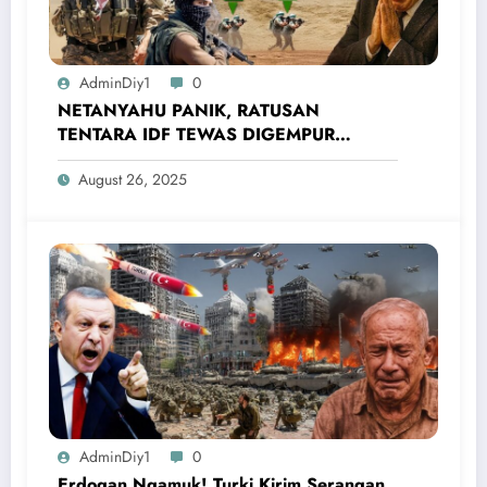
AdminDiy1
0
NETANYAHU PANIK, RATUSAN
TENTARA IDF TEWAS DIGEMPUR
PASUKAN AL-NUKHBA! Sebentar Lagi
August 26, 2025
Israel Menyerah
AdminDiy1
0
Erdogan Ngamuk! Turki Kirim Serangan