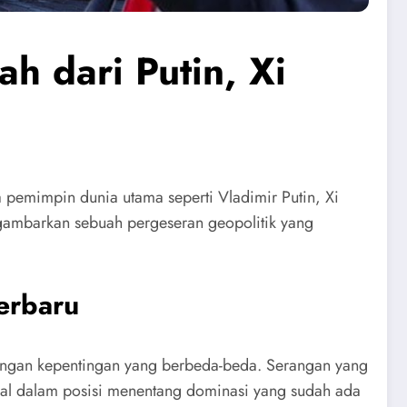
h dari Putin, Xi
a pemimpin dunia utama seperti Vladimir Putin, Xi
gambarkan sebuah pergeseran geopolitik yang
Terbaru
 dengan kepentingan yang berbeda-beda. Serangan yang
obal dalam posisi menentang dominasi yang sudah ada