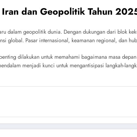
 Iran dan Geopolitik Tahun 202
aru dalam geopolitik dunia. Dengan dukungan dari blok kek
si global. Pasar internasional, keamanan regional, dan hubu
penting dilakukan untuk memahami bagaimana masa depan d
mendalam menjadi kunci untuk mengantisipasi langkah-langkah