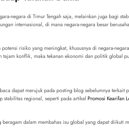
gara-negara di Timur Tengah saja, melainkan juga bagi stabil
ngan internasional, di mana negara-negara besar berusaha
an potensi risiko yang meningkat, khususnya di negara-nega
in tajam konflik, maka tekanan ekonomi dan politik global
aca dapat merujuk pada posting blog sebelumnya terkait pot
stabilitas regional, seperti pada artikel
Promosi Kearifan 
ang beragam dalam membahas isu global yang dapat diikuti m