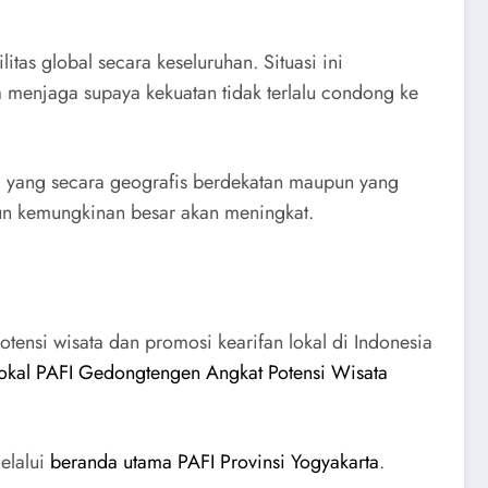
itas global secara keseluruhan. Situasi ini
 menjaga supaya kekuatan tidak terlalu condong ke
ra yang secara geografis berdekatan maupun yang
 pun kemungkinan besar akan meningkat.
ensi wisata dan promosi kearifan lokal di Indonesia
Lokal PAFI Gedongtengen Angkat Potensi Wisata
elalui
beranda utama PAFI Provinsi Yogyakarta
.