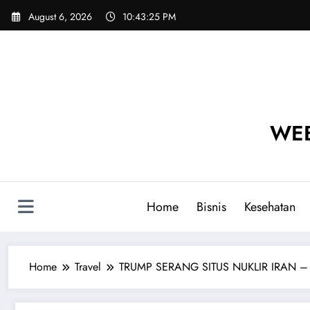
Skip
August 6, 2026
10:43:26 PM
to
content
WEB
Home
Bisnis
Kesehatan
Home
Travel
TRUMP SERANG SITUS NUKLIR IRAN – PU