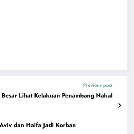
Previous post
sar Lihat Kelakuan Penambang Nakal
KE-20 IRAN – Ribuan Warga Tel Aviv dan Haifa Jadi Korban