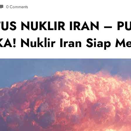
0 Comments
S NUKLIR IRAN – PUT
 Nuklir Iran Siap Me