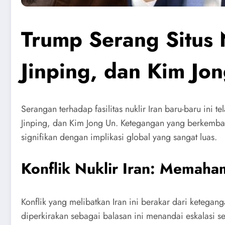
Trump Serang Situs N
Jinping, dan Kim Jo
Serangan terhadap fasilitas nuklir Iran baru-baru ini
Jinping, dan Kim Jong Un. Ketegangan yang berkemb
signifikan dengan implikasi global yang sangat luas.
Konflik Nuklir Iran: Memaham
Konflik yang melibatkan Iran ini berakar dari keteg
diperkirakan sebagai balasan ini menandai eskalasi 